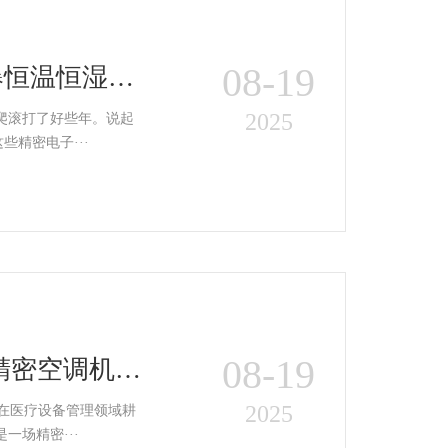
08-19
防爆恒温恒湿空
2025
爬滚打了好些年。说起
精密电子···
08-19
湿精密空调机快
2025
名在医疗设备管理领域耕
场精密···