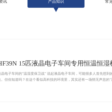
资讯
产品知识
常
HF39N 15匹液晶电子车间专用恒温恒
机升温除湿
液晶电子车间的“温湿度保卫战” 说起液晶电子车间，可能很多人首先想到
造。但你知道吗？在这个看似高科技的环境里，其实还有一场悄无声息的“温