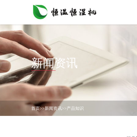
首
页
关
于
我
产
们
新闻资讯
品
展
行
示
业
应
新
用
闻
资
首页
>>
新闻资讯
>>
产品知识
联
讯
系
我
案
们