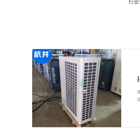
例
行业
展
示