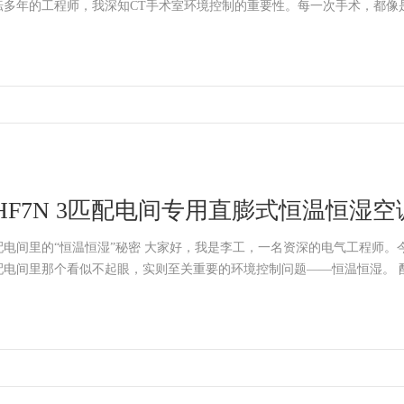
耘多年的工程师，我深知CT手术室环境控制的重要性。每一次手术，都像是一
HF7N 3匹配电间专用直膨式恒温恒湿
配电间里的“恒温恒湿”秘密 大家好，我是李工，一名资深的电气工程师。
配电间里那个看似不起眼，实则至关重要的环境控制问题——恒温恒湿。 配电